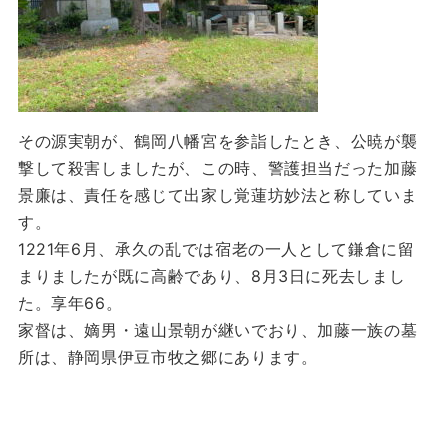
その源実朝が、鶴岡八幡宮を参詣したとき、公暁が襲
撃して殺害しましたが、この時、警護担当だった加藤
景廉は、責任を感じて出家し覚蓮坊妙法と称していま
す。
1221年6月、承久の乱では宿老の一人として鎌倉に留
まりましたが既に高齢であり、8月3日に死去しまし
た。享年66。
家督は、嫡男・遠山景朝が継いでおり、加藤一族の墓
所は、静岡県伊豆市牧之郷にあります。