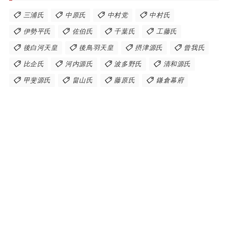
三浦氏
中原氏
中村党
中村氏
伊勢平氏
佐伯氏
千葉氏
工藤氏
後白河天皇
後鳥羽天皇
摂津源氏
曾我氏
比企氏
河内源氏
波多野氏
清和源氏
甲斐源氏
畠山氏
藤原氏
鎌倉幕府