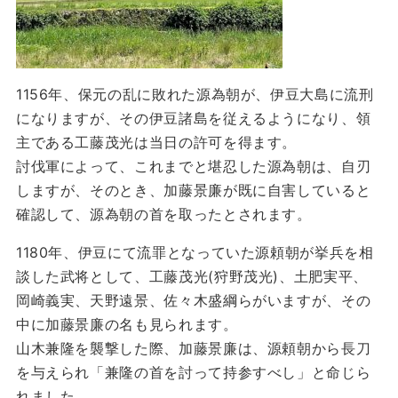
1156年、保元の乱に敗れた源為朝が、伊豆大島に流刑
になりますが、その伊豆諸島を従えるようになり、領
主である工藤茂光は当日の許可を得ます。
討伐軍によって、これまでと堪忍した源為朝は、自刃
しますが、そのとき、加藤景廉が既に自害していると
確認して、源為朝の首を取ったとされます。
1180年、伊豆にて流罪となっていた源頼朝が挙兵を相
談した武将として、工藤茂光(狩野茂光)、土肥実平、
岡崎義実、天野遠景、佐々木盛綱らがいますが、その
中に加藤景廉の名も見られます。
山木兼隆を襲撃した際、加藤景廉は、源頼朝から長刀
を与えられ「兼隆の首を討って持参すべし」と命じら
れました。