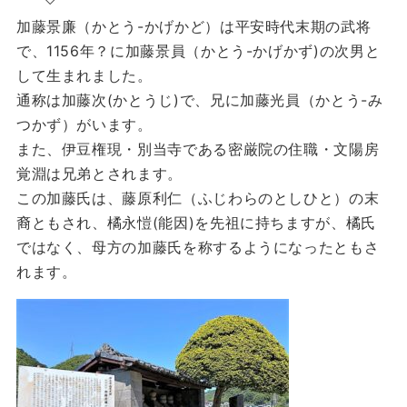
加藤景廉（かとう-かげかど）は平安時代末期の武将
で、1156年？に加藤景員（かとう-かげかず)の次男と
して生まれました。
通称は加藤次(かとうじ)で、兄に加藤光員（かとう-み
つかず）がいます。
また、伊豆権現・別当寺である密厳院の住職・文陽房
覚淵は兄弟とされます。
この加藤氏は、藤原利仁（ふじわらのとしひと）の末
裔ともされ、橘永愷(能因)を先祖に持ちますが、橘氏
ではなく、母方の加藤氏を称するようになったともさ
れます。