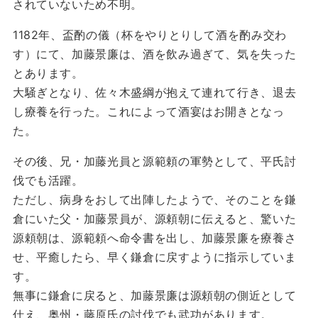
されていないため不明。
1182年、盃酌の儀（杯をやりとりして酒を酌み交わ
す）にて、加藤景廉は、酒を飲み過ぎて、気を失った
とあります。
大騒ぎとなり、佐々木盛綱が抱えて連れて行き、退去
し療養を行った。これによって酒宴はお開きとなっ
た。
その後、兄・加藤光員と源範頼の軍勢として、平氏討
伐でも活躍。
ただし、病身をおして出陣したようで、そのことを鎌
倉にいた父・加藤景員が、源頼朝に伝えると、驚いた
源頼朝は、源範頼へ命令書を出し、加藤景廉を療養さ
せ、平癒したら、早く鎌倉に戻すように指示していま
す。
無事に鎌倉に戻ると、加藤景廉は源頼朝の側近として
仕え、奥州・藤原氏の討伐でも武功があります。