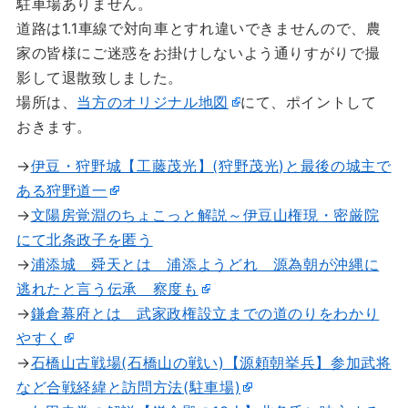
駐車場ありません。
道路は1.1車線で対向車とすれ違いできませんので、農
家の皆様にご迷惑をお掛けしないよう通りすがりで撮
影して退散致しました。
場所は、
当方のオリジナル地図
にて、ポイントして
おきます。
→
伊豆・狩野城【工藤茂光】(狩野茂光)と最後の城主で
ある狩野道一
→
文陽房覚淵のちょこっと解説～伊豆山権現・密厳院
にて北条政子を匿う
→
浦添城 舜天とは 浦添ようどれ 源為朝が沖縄に
逃れたと言う伝承 察度も
→
鎌倉幕府とは 武家政権設立までの道のりをわかり
やすく
→
石橋山古戦場(石橋山の戦い)【源頼朝挙兵】参加武将
など合戦経緯と訪問方法(駐車場)