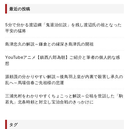
最近の投稿
5分で分かる渡辺綱「鬼退治伝説」を残し渡辺氏の祖となった
平安の猛将
島津忠久の解説～鎌倉との縁深き島津氏の開祖
YouTubeアニメ【鎮西八郎為朝】ご紹介と筆者の個人的な感
想
源頼茂の分かりやすい解説～後鳥羽上皇が内裏で殺害し承久の
乱へ～馬場信春ご先祖様の悲運
三浦光村をわかりやすくちょこっと解説～公暁を世話した「駒
若丸」北条時頼と対立し宝治合戦のきっかけに
タグ