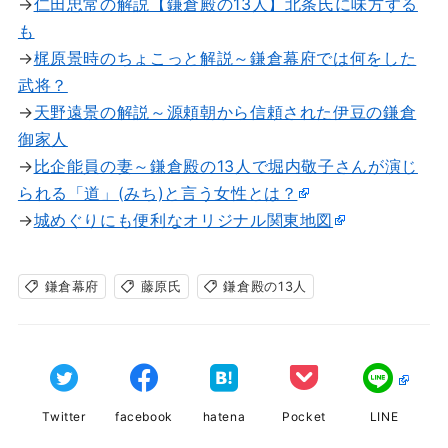
→
仁田忠常の解説【鎌倉殿の13人】北条氏に味方する
も
→
梶原景時のちょこっと解説～鎌倉幕府では何をした
武将？
→
天野遠景の解説～源頼朝から信頼された伊豆の鎌倉
御家人
→
比企能員の妻～鎌倉殿の13人で堀内敬子さんが演じ
られる「道」(みち)と言う女性とは？
→
城めぐりにも便利なオリジナル関東地図
鎌倉幕府
藤原氏
鎌倉殿の13人
Twitter
facebook
hatena
Pocket
LINE