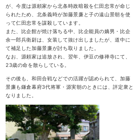
が、今度は源頼家から北条時政暗殺を仁田忠常が命じ
られたため、北条義時が加藤景廉と子の遠山景朝を使
って仁田忠常を謀殺しています。
また、比企館が焼け落ちる中、比企能員の嫡男・比企
余一郎兵衛尉は、女装して抜け出しましたが、道中に
て補足した加藤景廉が討ち取りました。
なお、源頼家は追放され、翌年、伊豆の修禅寺にて、
23歳の命を散らしている。
その後も、和田合戦などでの活躍が認められて、加藤
景廉も鎌倉幕府3代将軍・源実朝のときには、評定衆と
なりました。