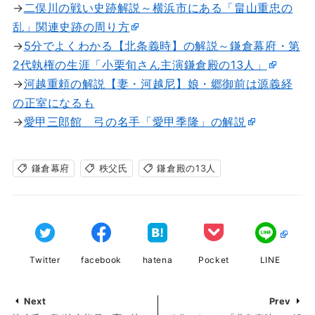
→
二俣川の戦い史跡解説～横浜市にある「畠山重忠の
乱」関連史跡の周り方
→
5分でよくわかる【北条義時】の解説～鎌倉幕府・第
2代執権の生涯「小栗旬さん主演鎌倉殿の13人」
→
河越重頼の解説【妻・河越尼】娘・郷御前は源義経
の正室になるも
→
愛甲三郎館 弓の名手「愛甲季隆」の解説
鎌倉幕府
秩父氏
鎌倉殿の13人
Twitter
facebook
hatena
Pocket
LINE
Next
Prev