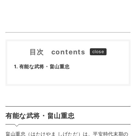
目次 contents
有能な武将・畠山重忠
有能な武将・畠山重忠
畠山重忠（はたけやま しげただ）は、平安時代末期の