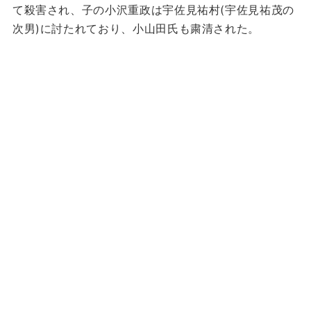
て殺害され、子の小沢重政は宇佐見祐村(宇佐見祐茂の
次男)に討たれており、小山田氏も粛清された。