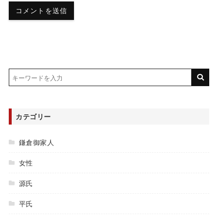
カテゴリー
鎌倉御家人
女性
源氏
平氏