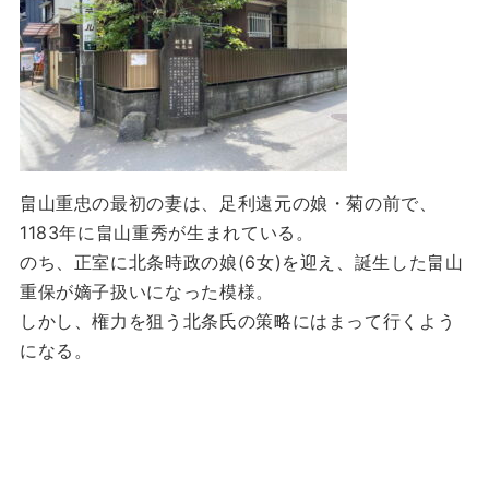
畠山重忠の最初の妻は、足利遠元の娘・菊の前で、
1183年に畠山重秀が生まれている。
のち、正室に北条時政の娘(6女)を迎え、誕生した畠山
重保が嫡子扱いになった模様。
しかし、権力を狙う北条氏の策略にはまって行くよう
になる。