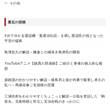
その他
最近の投稿
5分で分かる渡辺綱「鬼退治伝説」を残し渡辺氏の祖となった
平安の猛将
島津忠久の解説～鎌倉との縁深き島津氏の開祖
YouTubeアニメ【鎮西八郎為朝】ご紹介と筆者の個人的な感
想
源頼茂の分かりやすい解説～後鳥羽上皇が内裏で殺害し承久の
乱へ～馬場信春ご先祖様の悲運
三浦光村をわかりやすくちょこっと解説～公暁を世話した「駒
若丸」北条時頼と対立し宝治合戦のきっかけに