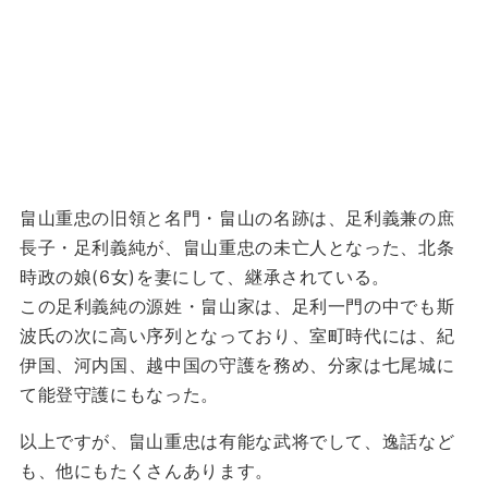
畠山重忠の旧領と名門・畠山の名跡は、足利義兼の庶
長子・足利義純が、畠山重忠の未亡人となった、北条
時政の娘(6女)を妻にして、継承されている。
この足利義純の源姓・畠山家は、足利一門の中でも斯
波氏の次に高い序列となっており、室町時代には、紀
伊国、河内国、越中国の守護を務め、分家は七尾城に
て能登守護にもなった。
以上ですが、畠山重忠は有能な武将でして、逸話など
も、他にもたくさんあります。