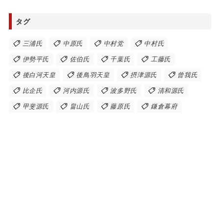
タグ
三浦氏
中原氏
中村党
中村氏
伊勢平氏
佐伯氏
千葉氏
工藤氏
後白河天皇
後鳥羽天皇
摂津源氏
曾我氏
比企氏
河内源氏
波多野氏
清和源氏
甲斐源氏
畠山氏
藤原氏
鎌倉幕府