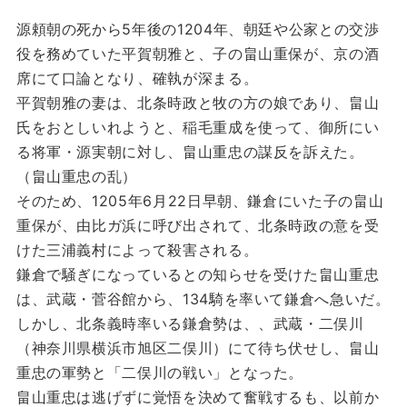
源頼朝の死から5年後の1204年、朝廷や公家との交渉
役を務めていた平賀朝雅と、子の畠山重保が、京の酒
席にて口論となり、確執が深まる。
平賀朝雅の妻は、北条時政と牧の方の娘であり、畠山
氏をおとしいれようと、稲毛重成を使って、御所にい
る将軍・源実朝に対し、畠山重忠の謀反を訴えた。
（畠山重忠の乱）
そのため、1205年6月22日早朝、鎌倉にいた子の畠山
重保が、由比ガ浜に呼び出されて、北条時政の意を受
けた三浦義村によって殺害される。
鎌倉で騒ぎになっているとの知らせを受けた畠山重忠
は、武蔵・菅谷館から、134騎を率いて鎌倉へ急いだ。
しかし、北条義時率いる鎌倉勢は、、武蔵・二俣川
（神奈川県横浜市旭区二俣川）にて待ち伏せし、畠山
重忠の軍勢と「二俣川の戦い」となった。
畠山重忠は逃げずに覚悟を決めて奮戦するも、以前か