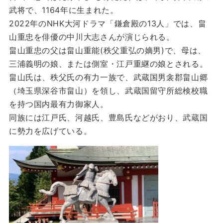
武将で、1164年に生まれた。
2022年のNHK大河ドラマ「鎌倉殿の13人」では、畠
山重忠を俳優の中川大志さんが演じられる。
畠山重忠の父は畠山重能(秩父重弘の嫡男)で、母は、
三浦義明の娘、または側室・江戸重継の娘とされる。
畠山氏は、秩父氏の有力一族で、武蔵国男衾郡畠山郷
（埼玉県深谷市畠山）を領し、武蔵国留守所総検校職
を持つ国内最有力御家人。
同族には江戸氏、河越氏、豊島氏などがおり、武蔵国
に勢力を広げている。