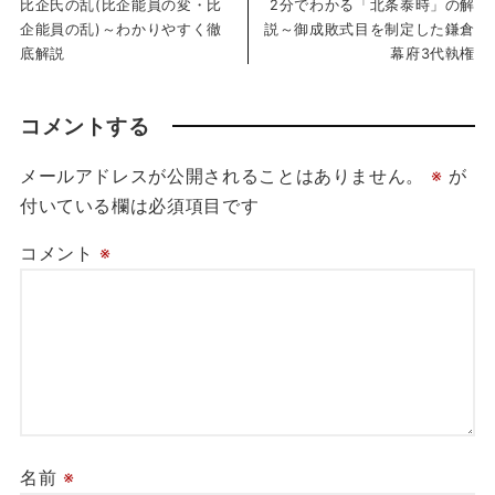
比企氏の乱(比企能員の変・比
2分でわかる「北条泰時」の解
企能員の乱)～わかりやすく徹
説～御成敗式目を制定した鎌倉
底解説
幕府3代執権
コメントする
メールアドレスが公開されることはありません。
※
が
付いている欄は必須項目です
コメント
※
名前
※