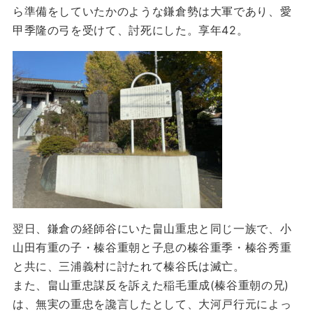
ら準備をしていたかのような鎌倉勢は大軍であり、愛
甲季隆の弓を受けて、討死にした。享年42。
翌日、鎌倉の経師谷にいた畠山重忠と同じ一族で、小
山田有重の子・榛谷重朝と子息の榛谷重季・榛谷秀重
と共に、三浦義村に討たれて榛谷氏は滅亡。
また、畠山重忠謀反を訴えた稲毛重成(榛谷重朝の兄)
は、無実の重忠を讒言したとして、大河戸行元によっ