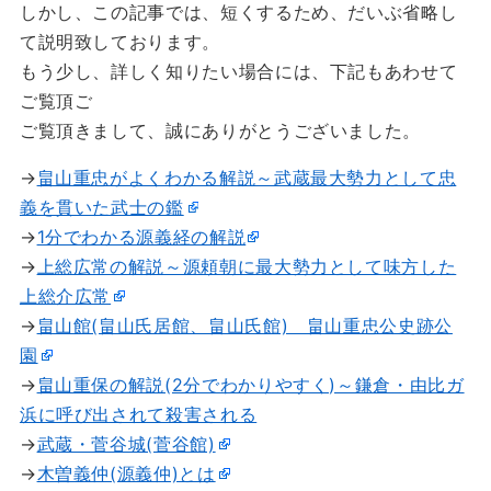
しかし、この記事では、短くするため、だいぶ省略し
て説明致しております。
もう少し、詳しく知りたい場合には、下記もあわせて
ご覧頂ご
ご覧頂きまして、誠にありがとうございました。
→
畠山重忠がよくわかる解説～武蔵最大勢力として忠
義を貫いた武士の鑑
→
1分でわかる源義経の解説
→
上総広常の解説～源頼朝に最大勢力として味方した
上総介広常
→
畠山館(畠山氏居館、畠山氏館) 畠山重忠公史跡公
園
→
畠山重保の解説(2分でわかりやすく)～鎌倉・由比ガ
浜に呼び出されて殺害される
→
武蔵・菅谷城(菅谷館)
→
木曽義仲(源義仲)とは