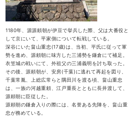
1180年、源源頼朝が伊豆で挙兵した際、父は大番役と
して京にいて、平家側について転戦している。
深谷にいた畠山重忠(17歳)は、当初、平氏に従って軍
勢を進め、源頼朝に味方した三浦勢を鎌倉にて補足。
衣笠城の戦いにて、外祖父の三浦義明を討ち取った。
その後、源頼朝が、安房(千葉)に逃れて再起を図り、
千葉常胤、上総広常らと隅田川を渡る頃、畠山重忠
は、一族の河越重頼、江戸重長とともに長井渡して、
源頼朝に臣従した。
源頼朝の鎌倉入りの際には、名誉ある先陣を、畠山重
忠が務めている。