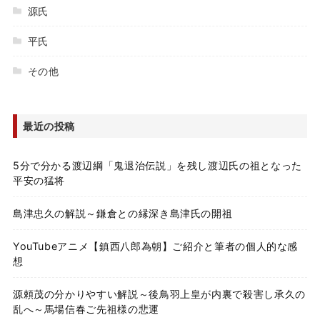
源氏
平氏
その他
最近の投稿
5分で分かる渡辺綱「鬼退治伝説」を残し渡辺氏の祖となった
平安の猛将
島津忠久の解説～鎌倉との縁深き島津氏の開祖
YouTubeアニメ【鎮西八郎為朝】ご紹介と筆者の個人的な感
想
源頼茂の分かりやすい解説～後鳥羽上皇が内裏で殺害し承久の
乱へ～馬場信春ご先祖様の悲運