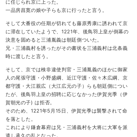
に任じられ京に上った。
一品房昌寛の娘や子らも京に行ったと言う。
そして大番役の任期が切れても藤原秀康に誘われて京
に滞在していたようで、1221年、後鳥羽上皇が倒幕の
決意を固めると三浦胤義は朝廷側ついた。
兄・三浦義村を誘ったがその書状を三浦義村は北条義
時に渡したと言う。
そして、京では検非違使判官・三浦胤義のほかに御家
人の尾張守護・小野盛綱、近江守護・佐々木広綱、京
都守護・大江親広（大江広元の子）らも朝廷側につい
たが、後鳥羽上皇の招聘に応じなかった伊賀光季（伊
賀朝光の子) は拒否。
そのため、1221年5月15日、伊賀光季は襲撃されて命
を落とした。
これにより鎌倉幕府は兄・三浦義村を大将に大軍を派
遣し承久の乱となった。