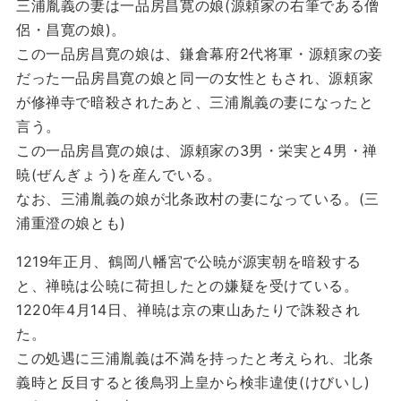
三浦胤義の妻は一品房昌寛の娘(源頼家の右筆である僧
侶・昌寛の娘)。
この一品房昌寛の娘は、鎌倉幕府2代将軍・源頼家の妾
だった一品房昌寛の娘と同一の女性ともされ、源頼家
が修禅寺で暗殺されたあと、三浦胤義の妻になったと
言う。
この一品房昌寛の娘は、源頼家の3男・栄実と4男・禅
暁(ぜんぎょう)を産んでいる。
なお、三浦胤義の娘が北条政村の妻になっている。(三
浦重澄の娘とも)
1219年正月、鶴岡八幡宮で公暁が源実朝を暗殺する
と、禅暁は公暁に荷担したとの嫌疑を受けている。
1220年4月14日、禅暁は京の東山あたりで誅殺され
た。
この処遇に三浦胤義は不満を持ったと考えられ、北条
義時と反目すると後鳥羽上皇から検非違使(けびいし)