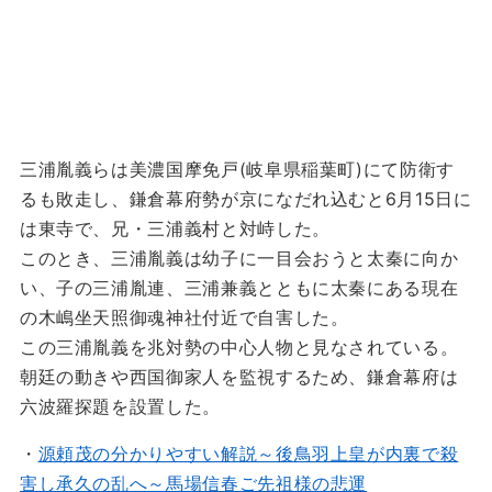
三浦胤義らは美濃国摩免戸(岐阜県稲葉町)にて防衛す
るも敗走し、鎌倉幕府勢が京になだれ込むと6月15日に
は東寺で、兄・三浦義村と対峙した。
このとき、三浦胤義は幼子に一目会おうと太秦に向か
い、子の三浦胤連、三浦兼義とともに太秦にある現在
の木嶋坐天照御魂神社付近で自害した。
この三浦胤義を兆対勢の中心人物と見なされている。
朝廷の動きや西国御家人を監視するため、鎌倉幕府は
六波羅探題を設置した。
・
源頼茂の分かりやすい解説～後鳥羽上皇が内裏で殺
害し承久の乱へ～馬場信春ご先祖様の悲運