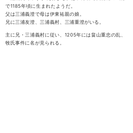
で1185年頃に生まれたようだ。
父は三浦義澄で母は伊東祐親の娘。
兄に三浦友澄、三浦義村、三浦重澄がいる。
主に兄・三浦義村に従い、1205年には畠山重忠の乱、
牧氏事件に名が見られる。