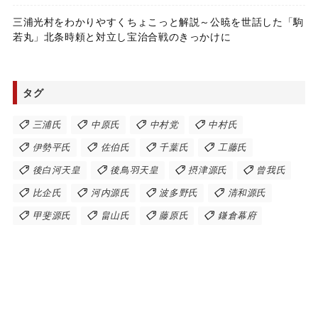
三浦光村をわかりやすくちょこっと解説～公暁を世話した「駒
若丸」北条時頼と対立し宝治合戦のきっかけに
タグ
三浦氏
中原氏
中村党
中村氏
伊勢平氏
佐伯氏
千葉氏
工藤氏
後白河天皇
後鳥羽天皇
摂津源氏
曾我氏
比企氏
河内源氏
波多野氏
清和源氏
甲斐源氏
畠山氏
藤原氏
鎌倉幕府