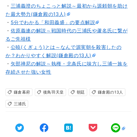
・
三浦義澄のちょこっと解説～最初から源頼朝を助け
た最大勢力(鎌倉殿の13人)
・
5分でわかる「和田義盛」の要点解説
・
佐原義連の解説～戦国時代の三浦氏や蘆名氏に繋が
るご先祖様
・
公暁(くぎょう)とは～なんで源実朝を殺害したの
か？わかりやすく解説(鎌倉殿の13人)
・
矢部禅尼の解説～執権・北条氏に味方し三浦一族を
存続させた強い女性
鎌倉幕府
後鳥羽天皇
朝廷
鎌倉殿の13人
三浦氏