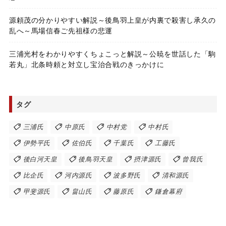
源頼茂の分かりやすい解説～後鳥羽上皇が内裏で殺害し承久の
乱へ～馬場信春ご先祖様の悲運
三浦光村をわかりやすくちょこっと解説～公暁を世話した「駒
若丸」北条時頼と対立し宝治合戦のきっかけに
タグ
三浦氏
中原氏
中村党
中村氏
伊勢平氏
佐伯氏
千葉氏
工藤氏
後白河天皇
後鳥羽天皇
摂津源氏
曾我氏
比企氏
河内源氏
波多野氏
清和源氏
甲斐源氏
畠山氏
藤原氏
鎌倉幕府