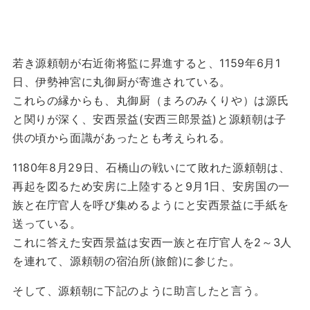
若き源頼朝が右近衛将監に昇進すると、1159年6月1
日、伊勢神宮に丸御厨が寄進されている。
これらの縁からも、丸御厨（まろのみくりや）は源氏
と関りが深く、安西景益(安西三郎景益)と源頼朝は子
供の頃から面識があったとも考えられる。
1180年8月29日、石橋山の戦いにて敗れた源頼朝は、
再起を図るため安房に上陸すると9月1日、安房国の一
族と在庁官人を呼び集めるようにと安西景益に手紙を
送っている。
これに答えた安西景益は安西一族と在庁官人を2～3人
を連れて、源頼朝の宿泊所(旅館)に参じた。
そして、源頼朝に下記のように助言したと言う。