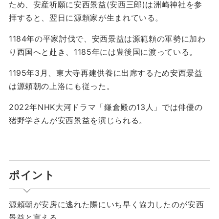
ため、安産祈願に安西景益(安西三郎)は洲崎神社を参
拝すると、翌日に源頼家が生まれている。
1184年の平家討伐で、安西景益は源範頼の軍勢に加わ
り西国へと赴き、1185年には豊後国に渡っている。
1195年3月、東大寺再建供養に出席するため安西景益
は源頼朝の上洛にも従った。
2022年NHK大河ドラマ「鎌倉殿の13人」では俳優の
猪野学さんが安西景益を演じられる。
ポイント
源頼朝が安房に逃れた際にいち早く協力したのが安西
景益と言える