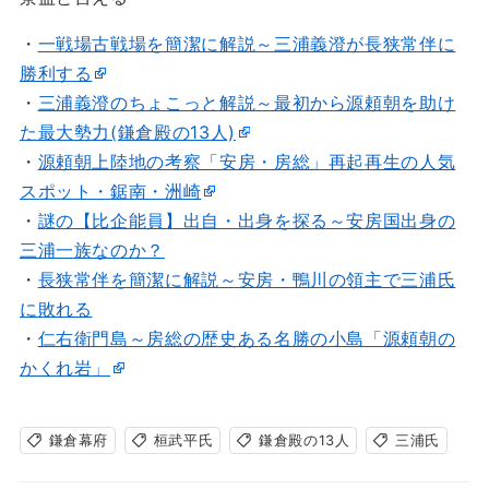
・
一戦場古戦場を簡潔に解説～三浦義澄が長狭常伴に
勝利する
・
三浦義澄のちょこっと解説～最初から源頼朝を助け
た最大勢力(鎌倉殿の13人)
・
源頼朝上陸地の考察「安房・房総」再起再生の人気
スポット・鋸南・洲崎
・
謎の【比企能員】出自・出身を探る～安房国出身の
三浦一族なのか？
・
長狭常伴を簡潔に解説～安房・鴨川の領主で三浦氏
に敗れる
・
仁右衛門島～房総の歴史ある名勝の小島「源頼朝の
かくれ岩」
鎌倉幕府
桓武平氏
鎌倉殿の13人
三浦氏