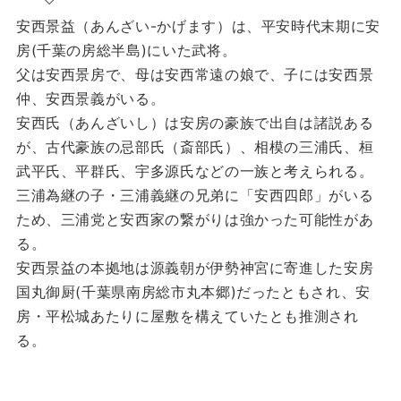
安西景益（あんざい-かげます）は、平安時代末期に安
房(千葉の房総半島)にいた武将。
父は安西景房で、母は安西常遠の娘で、子には安西景
仲、安西景義がいる。
安西氏（あんざいし）は安房の豪族で出自は諸説ある
が、古代豪族の忌部氏（斎部氏）、相模の三浦氏、桓
武平氏、平群氏、宇多源氏などの一族と考えられる。
三浦為継の子・三浦義継の兄弟に「安西四郎」がいる
ため、三浦党と安西家の繋がりは強かった可能性があ
る。
安西景益の本拠地は源義朝が伊勢神宮に寄進した安房
国丸御厨(千葉県南房総市丸本郷)だったともされ、安
房・平松城あたりに屋敷を構えていたとも推測され
る。