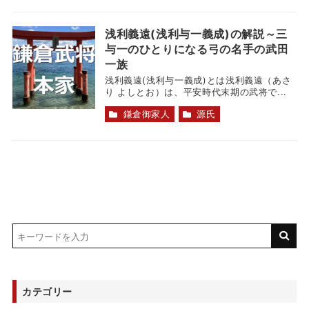
浅利義遠(浅利与一義成)の解説～三
与一のひとりになる弓の名手の武田
一族
浅利義遠(浅利与一義成)とは浅利義遠（あさ
り よしとお）は、平安時代末期の武将で...
鎌倉御家人
源氏
カテゴリー