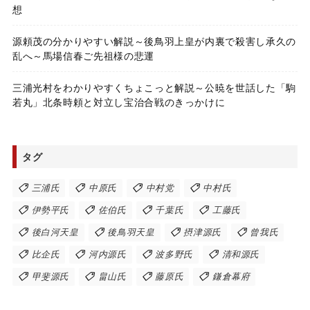
想
源頼茂の分かりやすい解説～後鳥羽上皇が内裏で殺害し承久の
乱へ～馬場信春ご先祖様の悲運
三浦光村をわかりやすくちょこっと解説～公暁を世話した「駒
若丸」北条時頼と対立し宝治合戦のきっかけに
タグ
三浦氏
中原氏
中村党
中村氏
伊勢平氏
佐伯氏
千葉氏
工藤氏
後白河天皇
後鳥羽天皇
摂津源氏
曾我氏
比企氏
河内源氏
波多野氏
清和源氏
甲斐源氏
畠山氏
藤原氏
鎌倉幕府