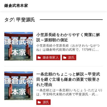
鎌倉武将本家
タグ:
甲斐源氏
小笠原長経をわかりやすく簡潔に解
説～源頼朝の側近
小笠原長経小笠原長経（おがさわら-ながつ
ね）は鎌倉時代前期の武将で、1179年に...
鎌倉御家人
源氏
一条忠頼のちょこっと解説～甲斐武
田を継ぐ立場も鎌倉の酒宴で殺害さ
れた理由
一条忠頼とは一条忠頼(いちじょう-ただより)
は、平安時代末期の武将で甲斐源氏・武...
源氏