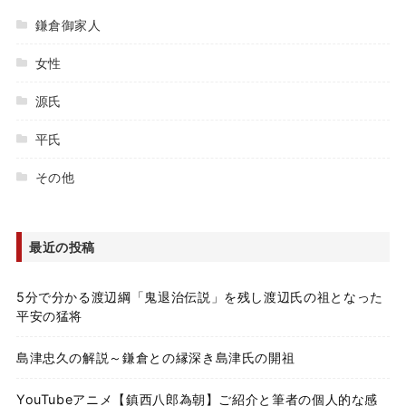
鎌倉御家人
女性
源氏
平氏
その他
最近の投稿
5分で分かる渡辺綱「鬼退治伝説」を残し渡辺氏の祖となった
平安の猛将
島津忠久の解説～鎌倉との縁深き島津氏の開祖
YouTubeアニメ【鎮西八郎為朝】ご紹介と筆者の個人的な感